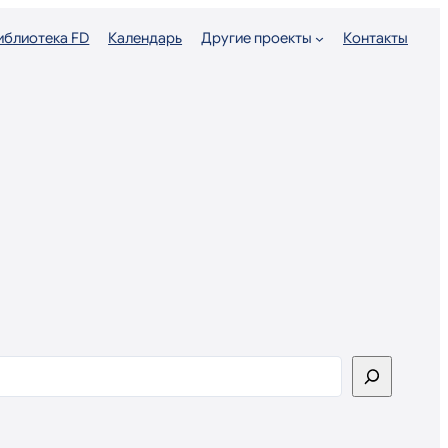
иблиотека FD
Календарь
Другие проекты
Контакты
оиск