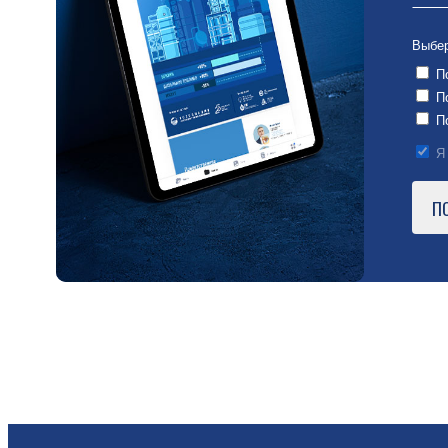
Выбер
По
По
По
Я 