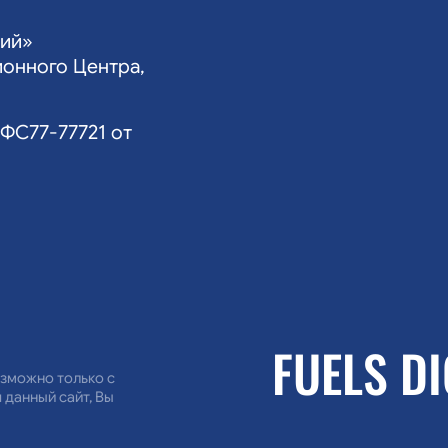
гий»
ионного Центра,
ФС77-77721 от
FUELS D
озможно только с
 данный сайт, Вы